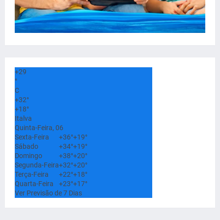
+
29
°
C
+
32°
+
18°
Italva
Quinta-Feira, 06
Sexta-Feira
+
36°
+
19°
Sábado
+
34°
+
19°
Domingo
+
38°
+
20°
Segunda-Feira
+
32°
+
20°
Terça-Feira
+
22°
+
18°
Quarta-Feira
+
23°
+
17°
Ver Previsão de 7 Dias