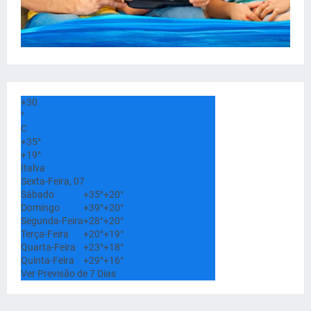
+
30
°
C
+
35°
+
19°
Italva
Sexta-Feira, 07
Sábado
+
35°
+
20°
Domingo
+
39°
+
20°
Segunda-Feira
+
28°
+
20°
Terça-Feira
+
20°
+
19°
Quarta-Feira
+
23°
+
18°
Quinta-Feira
+
29°
+
16°
Ver Previsão de 7 Dias