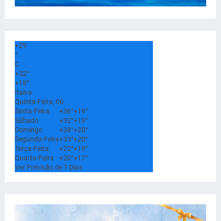
+
29
°
C
+
32°
+
18°
Italva
Quinta-Feira, 06
Sexta-Feira
+
36°
+
19°
Sábado
+
32°
+
19°
Domingo
+
38°
+
20°
Segunda-Feira
+
33°
+
20°
Terça-Feira
+
22°
+
19°
Quarta-Feira
+
20°
+
17°
Ver Previsão de 7 Dias