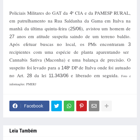
Policiais Militares do GAT da
ª CIA e da PAMESP RURAL,
4
em patrulhamento na Rua Saldanha da Gama em Italva na
manhã da última quinta-feira (
), avistou um homem de
25/06
anos em atitude suspeita saindo de um terreno baldio.
27
Após efetuar buscas no local, os PMs encontraram
3
recipientes com uma espécie de planta aparentando ser
Cannabis Sativa (Maconha) e uma balança de precisão. O
suspeito foi levado para a
ª DP de Italva onde foi autuado
148
no Art.
da lei
e liberado em seguida.
28
11.343/06
Foto e
informações: PMERJ
Facebook
Leia Também