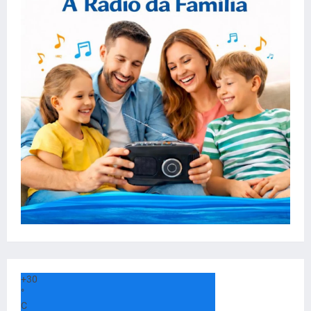
+
30
°
C