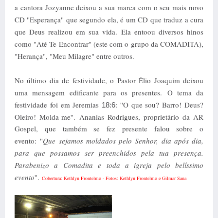
a cantora Jozyanne deixou a sua marca com o seu mais novo
CD ''Esperança'' que segundo ela, é um CD que traduz a cura
que Deus realizou em sua vida.
Ela entoou diversos hinos
como "Até Te Encontrar" (este com o grupo da COMADITA),
"Herança", "Meu Milagre" entre outros.
No último dia de festividade, o Pastor Élio Joaquim deixou
uma mensagem edificante para os presentes. O tema da
festividade foi em Jeremias
: ''O que sou? Barro! Deus?
18:6
Oleiro! Molda-me''.
Ananias Rodrigues, proprietário da AR
Gospel, que também se fez presente falou sobre o
evento:
''
Que sejamos moldados pelo Senhor, dia após dia,
para que possamos ser preenchidos pela tua presença.
Parabenizo a Comadita e toda a igreja pelo belíssimo
evento
''.
Cobertura: Kethlyn Frontelmo - Fotos:
Kethlyn Frontelmo e Gilmar Sana