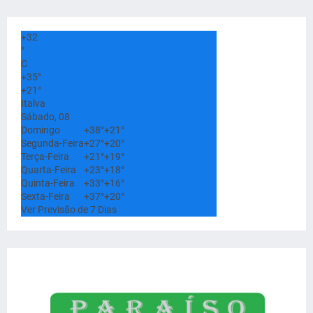
+
32
°
C
+
35°
+
21°
Italva
Sábado, 08
Domingo
+
38°
+
21°
Segunda-Feira
+
27°
+
20°
Terça-Feira
+
21°
+
19°
Quarta-Feira
+
23°
+
18°
Quinta-Feira
+
33°
+
16°
Sexta-Feira
+
37°
+
20°
Ver Previsão de 7 Dias