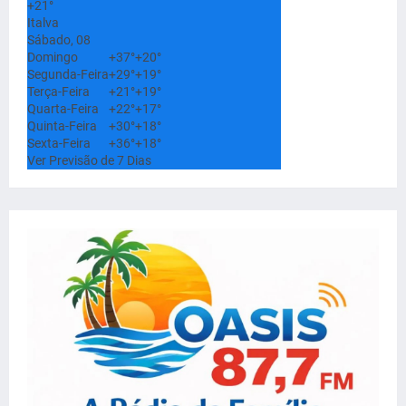
+
21°
Italva
Sábado, 08
Domingo
+
37°
+
20°
Segunda-Feira
+
29°
+
19°
Terça-Feira
+
21°
+
19°
Quarta-Feira
+
22°
+
17°
Quinta-Feira
+
30°
+
18°
Sexta-Feira
+
36°
+
18°
Ver Previsão de 7 Dias