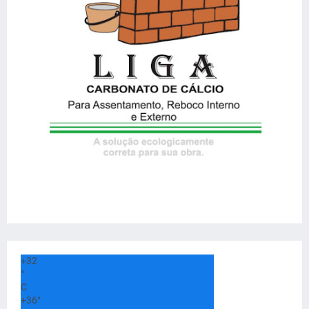
+
32
°
C
+
36°