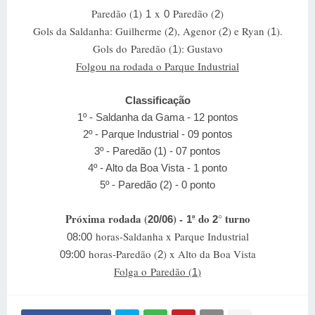
Paredão (
)
x
Paredão (
)
1
1
0
2
Gols da Saldanha: Guilherme (
), Agenor (
) e Ryan (
)
.
2
2
1
Gols do
Paredão (
)
: Gustavo
1
Folgou na rodada o Parque Industrial
Classificação
1º - Saldanha da Gama - 12 pontos
2º - Parque Industrial - 09 pontos
3º - Paredão (1) - 07 pontos
4º - Alto da Boa Vista - 1 ponto
5º - Paredão (2) - 0 ponto
Próxima rodada (
) -
ª do
° turno
20/06
1
2
horas-Saldanha x Parque Industrial
08:00
horas-Paredão (
) x Alto da Boa Vista
09:00
2
Folga o
Paredão (
)
1