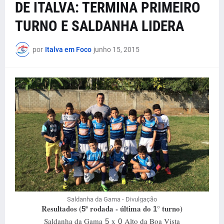
DE ITALVA: TERMINA PRIMEIRO
TURNO E SALDANHA LIDERA
por
Italva em Foco
junho 15, 2015
Saldanha da Gama - Divulgação
Resultados (
ª rodada - última do
° turno)
5
1
Saldanha da Gama
x
Alto da Boa Vista
5
0