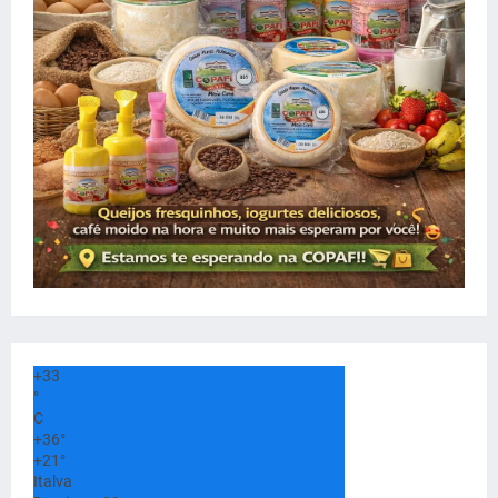
+
33
°
C
+
36°
+
21°
Italva