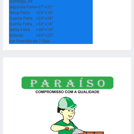
Domingo, 09
Segunda-Feira
+
27°
+
21°
Terça-Feira
+
23°
+
19°
Quarta-Feira
+
23°
+
18°
Quinta-Feira
+
33°
+
16°
Sexta-Feira
+
36°
+
19°
Sábado
+
33°
+
22°
Ver Previsão de 7 Dias