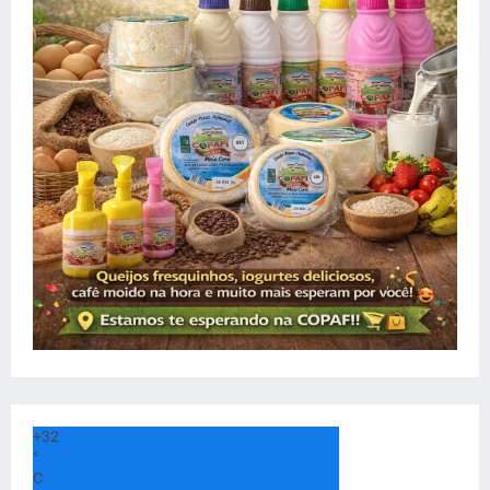
+
32
°
C