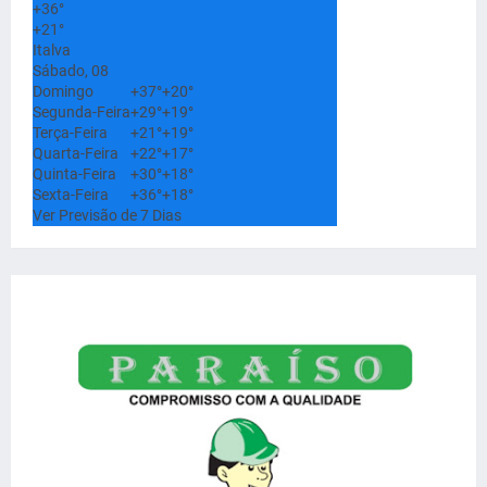
+
36°
+
21°
Italva
Sábado, 08
Domingo
+
37°
+
20°
Segunda-Feira
+
29°
+
19°
Terça-Feira
+
21°
+
19°
Quarta-Feira
+
22°
+
17°
Quinta-Feira
+
30°
+
18°
Sexta-Feira
+
36°
+
18°
Ver Previsão de 7 Dias