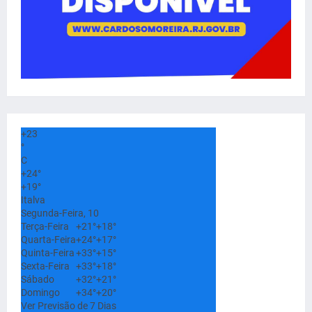
+
23
°
C
+
24°
+
19°
Italva
Segunda-Feira, 10
Terça-Feira
+
21°
+
18°
Quarta-Feira
+
24°
+
17°
Quinta-Feira
+
33°
+
15°
Sexta-Feira
+
33°
+
18°
Sábado
+
32°
+
21°
Domingo
+
34°
+
20°
Ver Previsão de 7 Dias