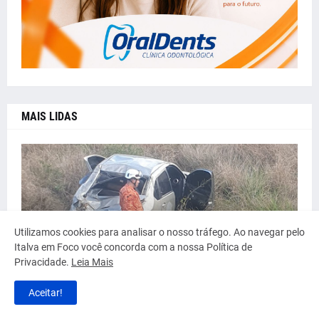
MAIS LIDAS
ACIDENTE
Utilizamos cookies para analisar o nosso tráfego. Ao navegar pelo
ACIDENTE NA BR-356 EM ITALVA
Italva em Foco você concorda com a nossa Política de
Privacidade.
Leia Mais
por
Italva em Foco
julho 16, 2026
Aceitar!
POLÍCIA CIVIL E PM PRENDEM TRÊS