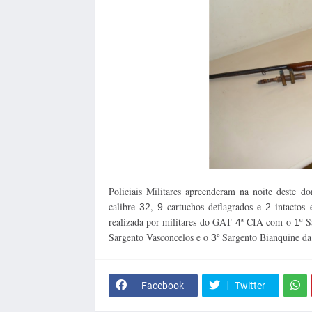
Policiais Militares apreenderam na noite deste d
calibre
,
cartuchos deflagrados e
intactos
32
9
2
realizada por militares do GAT
ª CIA com o
º S
4
1
Sargento Vasconcelos e o
º Sargento Bianquine da
3
Facebook
Twitter