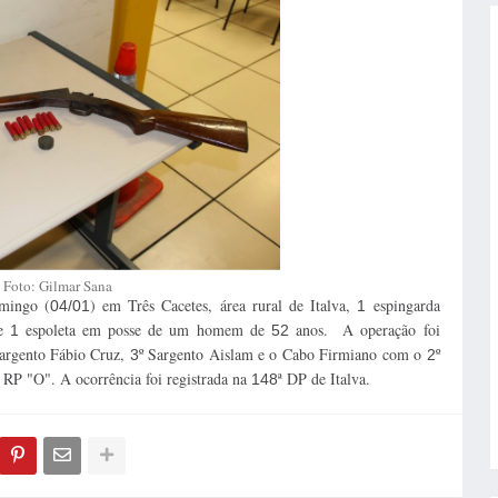
Foto: Gilmar Sana
omingo (
) em Três Cacetes, área rural de Italva,
espingarda
04/01
1
 e
espoleta em posse de um homem de
anos. A operação foi
1
52
argento Fábio Cruz,
º Sargento Aislam e o Cabo Firmiano com o
º
3
2
 RP "O". A ocorrência foi registrada na
ª DP de Italva
148
.