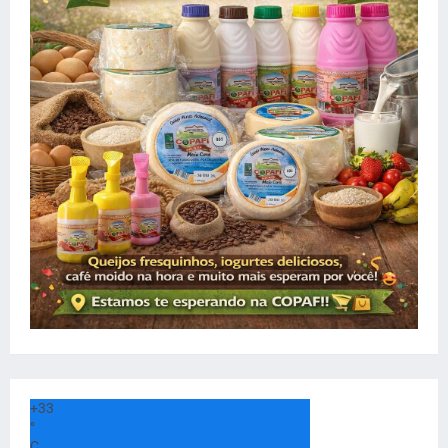
+
33
°
C