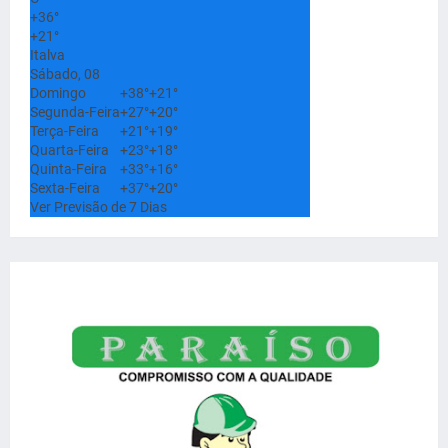
+
36°
+
21°
Italva
Sábado, 08
Domingo
+
38°
+
21°
Segunda-Feira
+
27°
+
20°
Terça-Feira
+
21°
+
19°
Quarta-Feira
+
23°
+
18°
Quinta-Feira
+
33°
+
16°
Sexta-Feira
+
37°
+
20°
Ver Previsão de 7 Dias