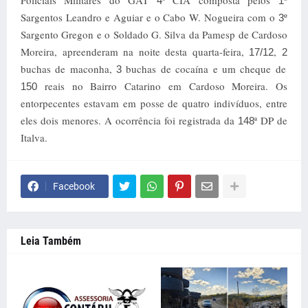
Policiais Militares do GAT
ª CIA composta pelos
º
4
1
Sargentos Leandro e Aguiar e o Cabo W. Nogueira com o
º
3
Sargento Gregon e o Soldado G. Silva da Pamesp de Cardoso
Moreira, apreenderam na noite desta quarta-feira,
,
17/12
2
buchas de maconha,
buchas de cocaína e um cheque de
3
reais no Bairro Catarino em Cardoso Moreira. Os
150
entorpecentes estavam em posse de quatro indivíduos, entre
eles dois menores. A ocorrência foi registrada da
ª DP de
148
Italva.
Facebook
Leia Também