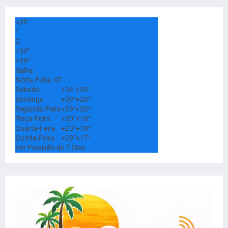
+
30
°
C
+
34°
+
19°
Italva
Sexta-Feira, 07
Sábado
+
34°
+
20°
Domingo
+
39°
+
20°
Segunda-Feira
+
29°
+
20°
Terça-Feira
+
20°
+
18°
Quarta-Feira
+
23°
+
18°
Quinta-Feira
+
29°
+
17°
Ver Previsão de 7 Dias