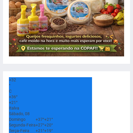
+
32
°
C
+
36°
+
21°
Italva
Sábado, 08
Domingo
+
37°
+
21°
Segunda-Feira
+
27°
+
20°
Terça-Feira
+
21°
+
19°