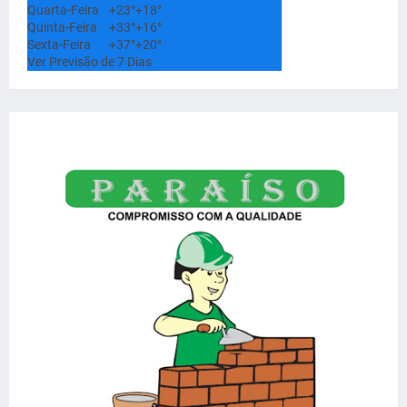
Quarta-Feira
+
23°
+
18°
Quinta-Feira
+
33°
+
16°
Sexta-Feira
+
37°
+
20°
Ver Previsão de 7 Dias