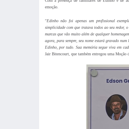
Com a presença de familiares de Edinho e de au
emoção.
“
Edinho não foi apenas um profissional exemp
simplicidade com que tratava todos ao seu redor,
marcas que vão muito além de qualquer homenage
agora, para sempre, seu nome estará gravado num l
Edinho, por tudo. Sua memória segue viva em cada
Jair Bitencourt, que também entregou uma Moção da