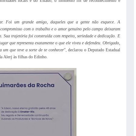
toridades locais e do Estado, o momento foi de reconhecimento e
lar. Foi um grande amigo, daqueles que a gente não esquece. A
 o compromisso com o trabalho e o amor genuíno pelo campo deixaram
m.
Sua trajetória foi construída com respeito, seriedade e dedicação. E
ugar que representa exatamente o que ele viveu e defendeu.
Obrigado,
 um que teve a sorte de te conhecer
”, declarou o Deputado Estadual
 Alerj às filhas do Edinho.