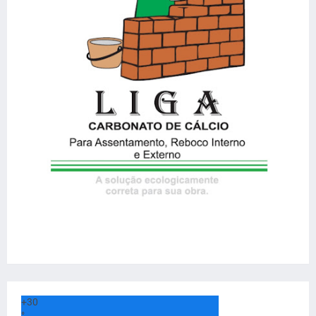
+
30
°