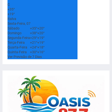
C
+
35°
+
19°
Italva
Sexta-Feira, 07
Sábado
+
35°
+
20°
Domingo
+
38°
+
20°
Segunda-Feira
+
29°
+
19°
Terça-Feira
+
21°
+
19°
Quarta-Feira
+
24°
+
18°
Quinta-Feira
+
30°
+
16°
Ver Previsão de 7 Dias