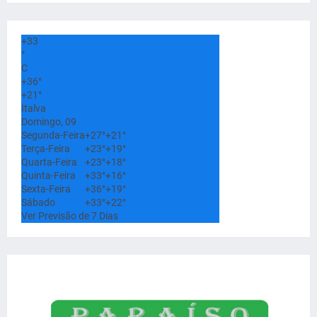
+
33
°
C
+
36°
+
21°
Italva
Domingo, 09
Segunda-Feira
+
27°
+
21°
Terça-Feira
+
23°
+
19°
Quarta-Feira
+
23°
+
18°
Quinta-Feira
+
33°
+
16°
Sexta-Feira
+
36°
+
19°
Sábado
+
33°
+
22°
Ver Previsão de 7 Dias