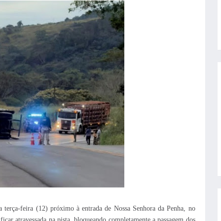
 terça-feira (12) próximo à entrada de Nossa Senhora da Penha, no
a ficar atravessada na pista, bloqueando completamente a passagem dos