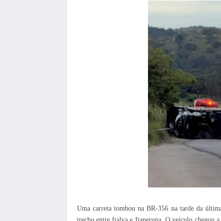
Uma carreta tombou na BR-356 na tarde da última
trecho entre Italva e Itaperuna. O veículo chegou 