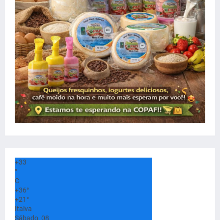
+
33
°
C
+
36°
+
21°
Italva
Sábado, 08