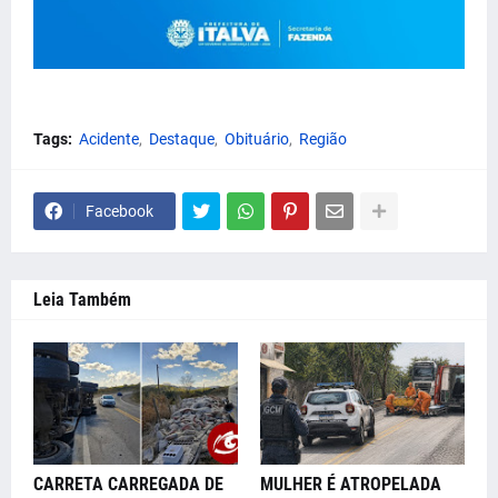
Tags:
Acidente
Destaque
Obituário
Região
Facebook
Leia Também
CARRETA CARREGADA DE
MULHER É ATROPELADA