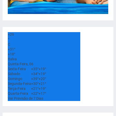
+
29
°
C
+
31°
+
18°
Italva
Quinta-Feira, 06
Sexta-Feira
+
35°
+
19°
Sábado
+
34°
+
19°
Domingo
+
39°
+
20°
Segunda-Feira
+
30°
+
21°
Terça-Feira
+
21°
+
19°
Quarta-Feira
+
22°
+
17°
Ver Previsão de 7 Dias