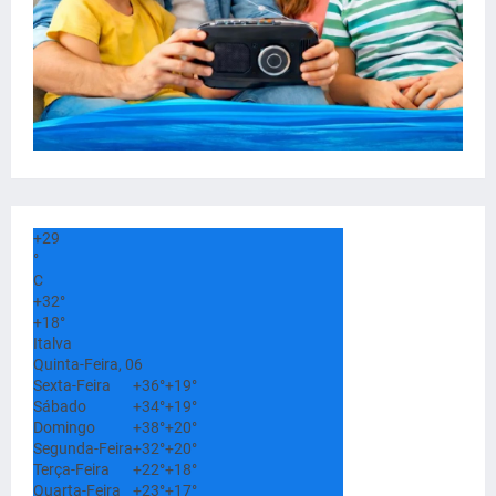
+
29
°
C
+
32°
+
18°
Italva
Quinta-Feira, 06
Sexta-Feira
+
36°
+
19°
Sábado
+
34°
+
19°
Domingo
+
38°
+
20°
Segunda-Feira
+
32°
+
20°
Terça-Feira
+
22°
+
18°
Quarta-Feira
+
23°
+
17°