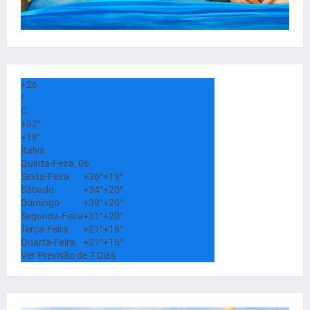
+
26
°
C
+
32°
+
18°
Italva
Quinta-Feira, 06
Sexta-Feira
+
36°
+
19°
Sábado
+
34°
+
20°
Domingo
+
39°
+
20°
Segunda-Feira
+
31°
+
20°
Terça-Feira
+
21°
+
18°
Quarta-Feira
+
21°
+
16°
Ver Previsão de 7 Dias