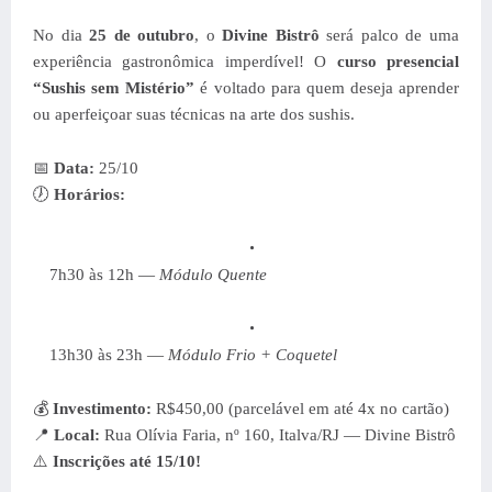
No dia
25 de outubro
, o
Divine Bistrô
será palco de uma
experiência gastronômica imperdível! O
curso presencial
“Sushis sem Mistério”
é voltado para quem deseja aprender
ou aperfeiçoar suas técnicas na arte dos sushis.
📅
Data:
25/10
🕖
Horários:
7h30 às 12h —
Módulo Quente
13h30 às 23h —
Módulo Frio + Coquetel
💰
Investimento:
R$450,00 (parcelável em até 4x no cartão)
📍
Local:
Rua Olívia Faria, nº 160, Italva/RJ — Divine Bistrô
⚠️
Inscrições até 15/10!