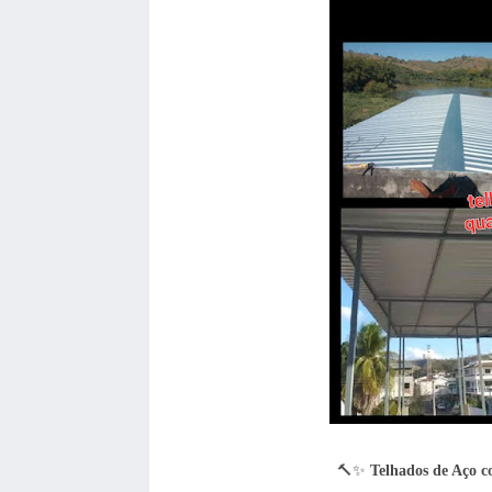
🔨✨
Telhados de Aço c