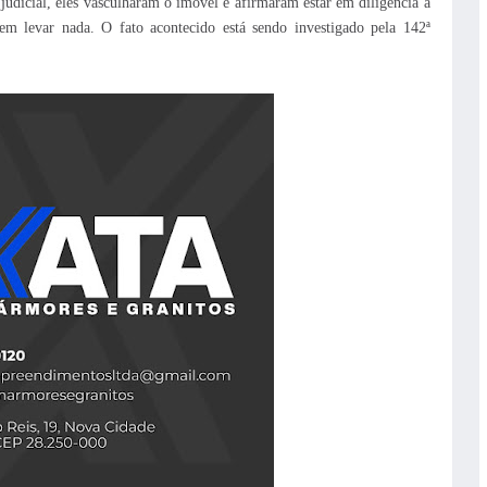
udicial, eles vasculharam o imóvel e afirmaram estar em diligência à
sem levar nada.
O fato acontecido está sendo investigado pela 142ª