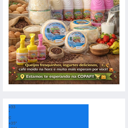
+
33
°
C
+
35°