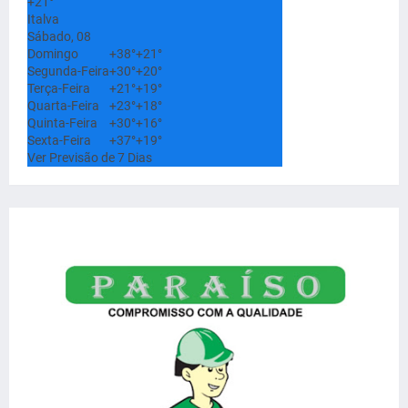
+
21°
Italva
Sábado, 08
Domingo
+
38°
+
21°
Segunda-Feira
+
30°
+
20°
Terça-Feira
+
21°
+
19°
Quarta-Feira
+
23°
+
18°
Quinta-Feira
+
30°
+
16°
Sexta-Feira
+
37°
+
19°
Ver Previsão de 7 Dias