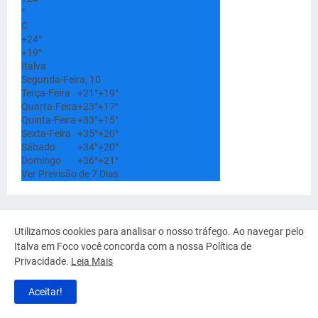
°
C
+
24°
+
19°
Italva
Segunda-Feira, 10
Terça-Feira
+
21°
+
19°
Quarta-Feira
+
23°
+
17°
Quinta-Feira
+
33°
+
15°
Sexta-Feira
+
35°
+
20°
Sábado
+
34°
+
20°
Domingo
+
36°
+
21°
Ver Previsão de 7 Dias
Utilizamos cookies para analisar o nosso tráfego. Ao navegar pelo
Italva em Foco você concorda com a nossa Política de
Privacidade.
Leia Mais
Aceitar!