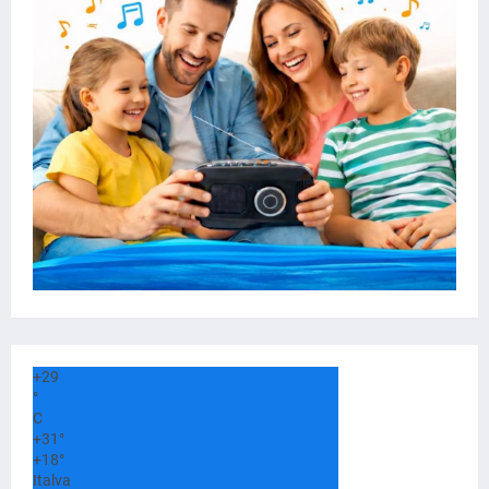
+
29
°
C
+
31°
+
18°
Italva