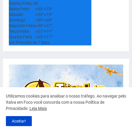
Quinta-Feira, 06
Sexta-Feira
+
35°
+
19°
Sábado
+
34°
+
19°
Domingo
+
39°
+
20°
Segunda-Feira
+
30°
+
21°
Terça-Feira
+
21°
+
19°
Quarta-Feira
+
22°
+
17°
Ver Previsão de 7 Dias
Utilizamos cookies para analisar o nosso tráfego. Ao navegar pelo
Italva em Foco você concorda com a nossa Política de
Privacidade.
Leia Mais
Aceitar!