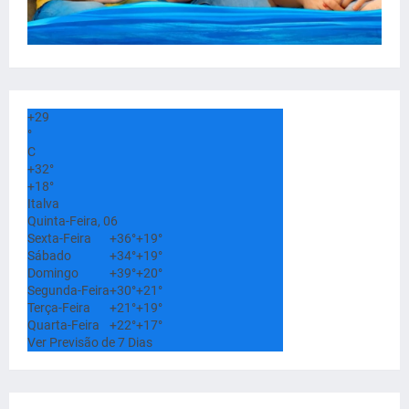
+
29
°
C
+
32°
+
18°
Italva
Quinta-Feira, 06
Sexta-Feira
+
36°
+
19°
Sábado
+
34°
+
19°
Domingo
+
39°
+
20°
Segunda-Feira
+
30°
+
21°
Terça-Feira
+
21°
+
19°
Quarta-Feira
+
22°
+
17°
Ver Previsão de 7 Dias