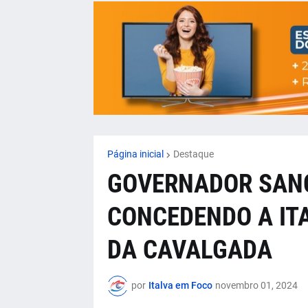
Página inicial
Destaque
GOVERNADOR SANC
CONCEDENDO A ITA
DA CAVALGADA
por
Italva em Foco
novembro 01, 2024