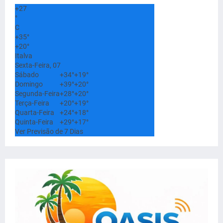
+
27
°
C
+
35°
+
20°
Italva
Sexta-Feira, 07
Sábado
+
34°
+
19°
Domingo
+
39°
+
20°
Segunda-Feira
+
28°
+
20°
Terça-Feira
+
20°
+
19°
Quarta-Feira
+
24°
+
18°
Quinta-Feira
+
29°
+
17°
Ver Previsão de 7 Dias