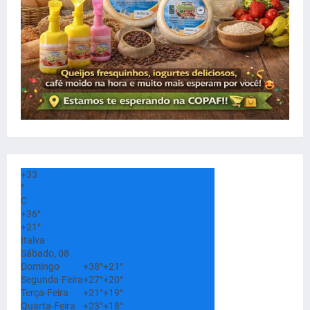
+
33
°
C
+
36°
+
21°
Italva
Sábado, 08
Domingo
+
38°
+
21°
Segunda-Feira
+
27°
+
20°
Terça-Feira
+
21°
+
19°
Quarta-Feira
+
23°
+
18°