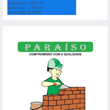
Quinta-Feira
+
33°
+
16°
Sexta-Feira
+
37°
+
20°
Ver Previsão de 7 Dias