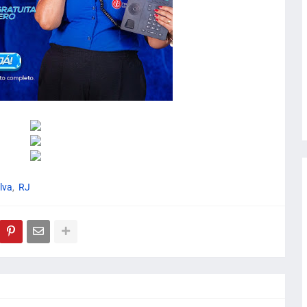
lva
RJ