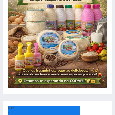
+
32
°