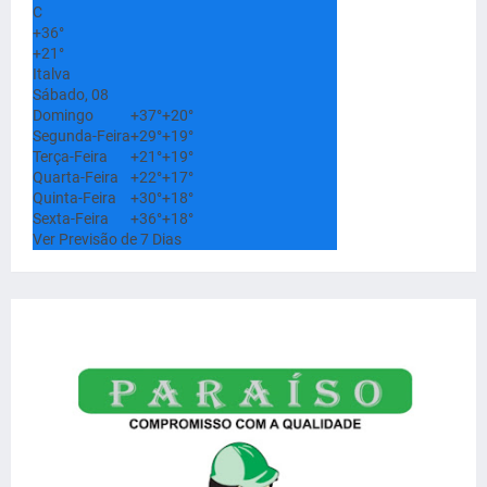
C
+
36°
+
21°
Italva
Sábado, 08
Domingo
+
37°
+
20°
Segunda-Feira
+
29°
+
19°
Terça-Feira
+
21°
+
19°
Quarta-Feira
+
22°
+
17°
Quinta-Feira
+
30°
+
18°
Sexta-Feira
+
36°
+
18°
Ver Previsão de 7 Dias