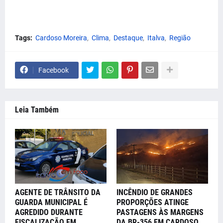
Tags:
Cardoso Moreira
Clima
Destaque
Italva
Região
Facebook
Leia Também
AGENTE DE TRÂNSITO DA
INCÊNDIO DE GRANDES
GUARDA MUNICIPAL É
PROPORÇÕES ATINGE
AGREDIDO DURANTE
PASTAGENS ÀS MARGENS
FISCALIZAÇÃO EM
DA BR-356 EM CARDOSO