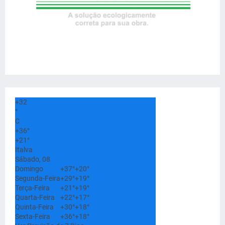
+
32
°
C
+
36°
+
21°
Italva
Sábado, 08
Domingo
+
37°
+
20°
Segunda-Feira
+
29°
+
19°
Terça-Feira
+
21°
+
19°
Quarta-Feira
+
22°
+
17°
Quinta-Feira
+
30°
+
18°
Sexta-Feira
+
36°
+
18°