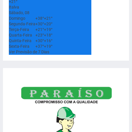
+
21°
Italva
Sábado, 08
Domingo
+
38°
+
21°
Segunda-Feira
+
30°
+
20°
Terça-Feira
+
21°
+
19°
Quarta-Feira
+
23°
+
18°
Quinta-Feira
+
30°
+
16°
Sexta-Feira
+
37°
+
19°
Ver Previsão de 7 Dias