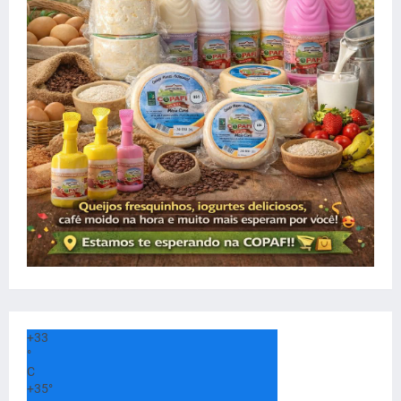
+
33
°
C
+
35°