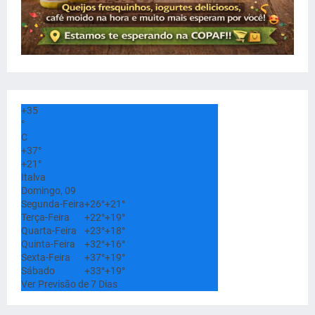
+
35
°
C
+
37°
+
21°
Italva
Domingo, 09
Segunda-Feira
+
26°
+
21°
Terça-Feira
+
22°
+
19°
Quarta-Feira
+
23°
+
18°
Quinta-Feira
+
32°
+
16°
Sexta-Feira
+
37°
+
19°
Sábado
+
33°
+
19°
Ver Previsão de 7 Dias