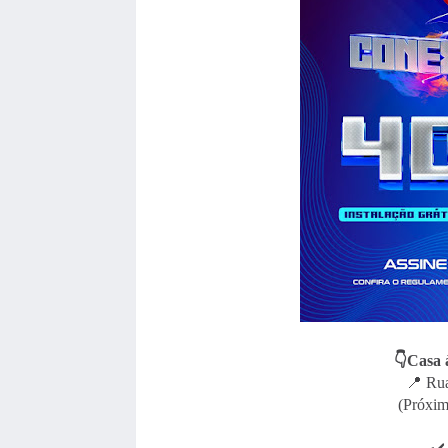
👇Casa 
📍 Rua
(Próxim