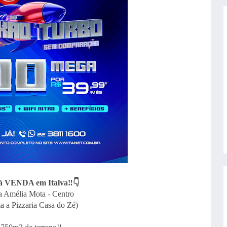
à VENDA em Italva‼️👇
 Amélia Mota - Centro
a a Pizzaria Casa do Zé)