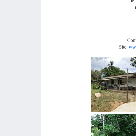
✔️
Cont
Site:
www