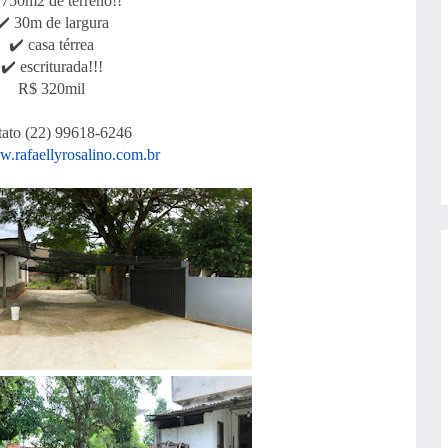
 750m2 de terreno!!
✔️ 30m de largura
✔️ casa térrea
✔️ escriturada!!!
R$ 320mil
ato (22) 99618-6246
.rafaellyrosalino.com.br