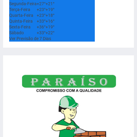
Segunda-Feira
+
27°
+
21°
Terça-Feira
+
23°
+
19°
Quarta-Feira
+
23°
+
18°
Quinta-Feira
+
33°
+
16°
Sexta-Feira
+
36°
+
19°
Sábado
+
33°
+
22°
Ver Previsão de 7 Dias