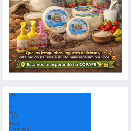
+
33
°
C
+
36°
+
21°
Italva
Domingo, 09