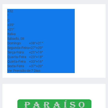
+
32
°
C
+
35°
+
21°
Italva
Sábado, 08
Domingo
+
38°
+
21°
Segunda-Feira
+
27°
+
20°
Terça-Feira
+
21°
+
19°
Quarta-Feira
+
23°
+
18°
Quinta-Feira
+
33°
+
16°
Sexta-Feira
+
37°
+
20°
Ver Previsão de 7 Dias