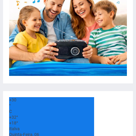
+
30
°
C
+
32°
+
18°
Italva
Quinta-Feira, 06