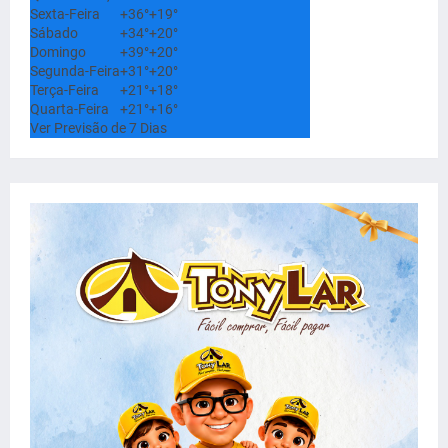
Sexta-Feira
+
36°
+
19°
Sábado
+
34°
+
20°
Domingo
+
39°
+
20°
Segunda-Feira
+
31°
+
20°
Terça-Feira
+
21°
+
18°
Quarta-Feira
+
21°
+
16°
Ver Previsão de 7 Dias