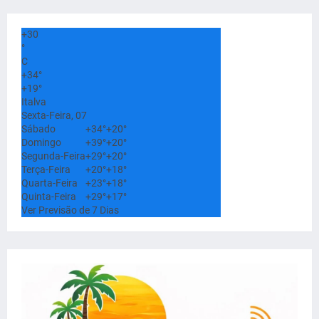
+
30
°
C
+
34°
+
19°
Italva
Sexta-Feira, 07
Sábado
+
34°
+
20°
Domingo
+
39°
+
20°
Segunda-Feira
+
29°
+
20°
Terça-Feira
+
20°
+
18°
Quarta-Feira
+
23°
+
18°
Quinta-Feira
+
29°
+
17°
Ver Previsão de 7 Dias