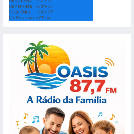
Quarta-Feira
+
22°
+
17°
Quinta-Feira
+
30°
+
18°
Sexta-Feira
+
36°
+
18°
Ver Previsão de 7 Dias