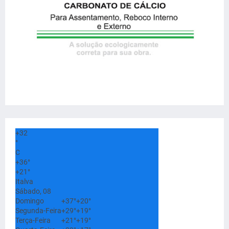
+
32
°
C
+
36°
+
21°
Italva
Sábado, 08
Domingo
+
37°
+
20°
Segunda-Feira
+
29°
+
19°
Terça-Feira
+
21°
+
19°