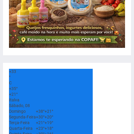
+
33
°
C
+
35°
+
21°
Italva
Sábado, 08
Domingo
+
38°
+
21°
Segunda-Feira
+
30°
+
20°
Terça-Feira
+
21°
+
19°
Quarta-Feira
+
23°
+
18°
Quinta-Feira
+
30°
+
16°