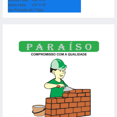
Sexta-Feira
+
37°
+
19°
Ver Previsão de 7 Dias