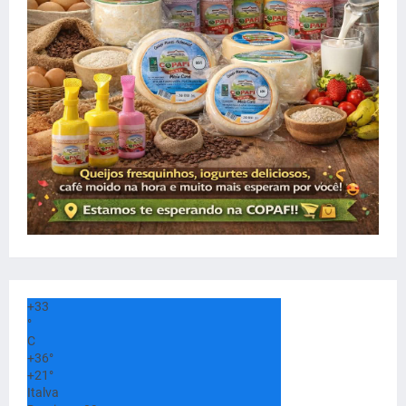
+
33
°
C
+
36°
+
21°
Italva