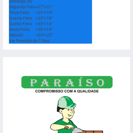
Domingo, 09
Segunda-Feira
+
27°
+
21°
Terça-Feira
+
23°
+
19°
Quarta-Feira
+
23°
+
18°
Quinta-Feira
+
33°
+
16°
Sexta-Feira
+
36°
+
19°
Sábado
+
33°
+
22°
Ver Previsão de 7 Dias