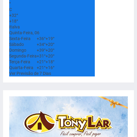
°
C
+
32°
+
18°
Italva
Quinta-Feira, 06
Sexta-Feira
+
36°
+
19°
Sábado
+
34°
+
20°
Domingo
+
39°
+
20°
Segunda-Feira
+
31°
+
20°
Terça-Feira
+
21°
+
18°
Quarta-Feira
+
21°
+
16°
Ver Previsão de 7 Dias