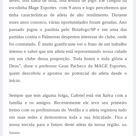
aéreo, boa saída de bola, boa leitura de jogo. Ele chegou na
escolinha Mage Esportes com 9 anos e logo percebemos que
tinha características de atleta de alto rendimento. Durante
esses anos conosco, várias oportunidades foram geradas. Ano
passado jogou o paulista pelo Botafogo/SP e em uma das
partidas contra o Palmeiras despertou interesse do clube, onde
foi contratado. É muito gratificante ver o fruto de um trabalho
intenso e saber que um atleta está representando nossa cidade
em um clube dessa proporção. Toda honra e toda glória a
Deus", disse o professor Gean Pacheco da MAGE Esportes,
quem descobriu e apostou no potencial do atleta desde o
início.
Sempre que tem alguma folga, Gabriel está em Italva com a
família e os amigos. Recentemente ele teve seu primeiro
treino com os profissionais do Verdão e o atleta registrou tudo
em suas redes e demonstrou toda a sua felicidade. Fica a
nossa torcida para o futuro deste atleta da nossa região.
Info
Noroeste