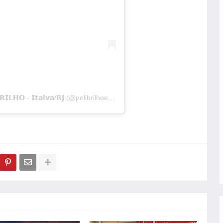
Uma publicação compartilhada por 𝗣𝗢𝗟𝗜𝗕𝗥𝗜𝗟𝗛𝗢 - 𝗜𝘁𝗮𝗹𝘃𝗮/𝗥𝗝 (@polibrilhoesteticaitalva)