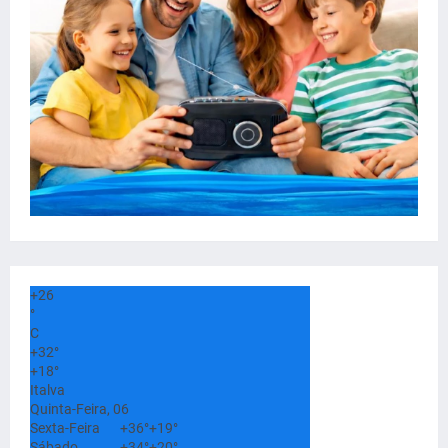
+
26
°
C
+
32°
+
18°
Italva
Quinta-Feira, 06
Sexta-Feira
+
36°
+
19°
Sábado
+
34°
+
20°