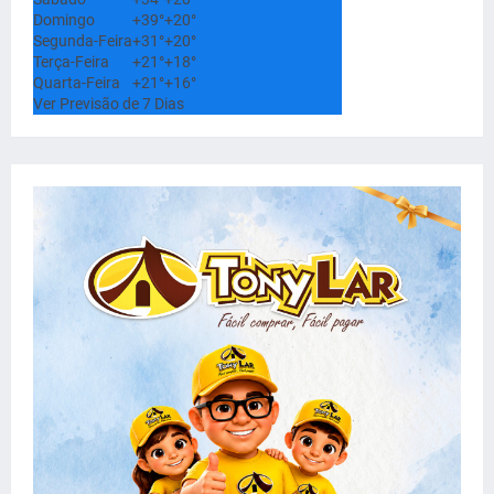
Domingo
+
39°
+
20°
Segunda-Feira
+
31°
+
20°
Terça-Feira
+
21°
+
18°
Quarta-Feira
+
21°
+
16°
Ver Previsão de 7 Dias