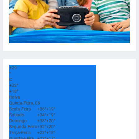
+
29
°
C
+
32°
+
18°
Italva
Quinta-Feira, 06
Sexta-Feira
+
36°
+
19°
Sábado
+
34°
+
19°
Domingo
+
38°
+
20°
Segunda-Feira
+
32°
+
20°
Terça-Feira
+
22°
+
18°
Quarta-Feira
+
23°
+
17°