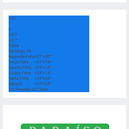
+
33
°
C
+
37°
+
21°
Italva
Domingo, 09
Segunda-Feira
+
27°
+
20°
Terça-Feira
+
21°
+
19°
Quarta-Feira
+
23°
+
18°
Quinta-Feira
+
34°
+
16°
Sexta-Feira
+
34°
+
20°
Sábado
+
22°
+
18°
Ver Previsão de 7 Dias