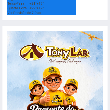
Terça-Feira
+
21°
+
19°
Quarta-Feira
+
22°
+
17°
Ver Previsão de 7 Dias