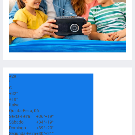
+
29
°
C
+
32°
+
18°
Italva
Quinta-Feira, 06
Sexta-Feira
+
36°
+
19°
Sábado
+
34°
+
19°
Domingo
+
39°
+
20°
Segunda-Feira
+
30°
+
21°